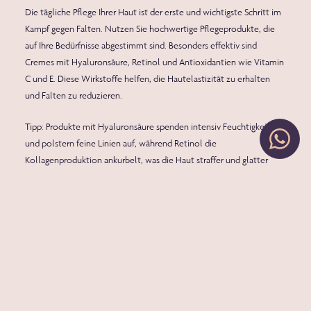
Die
tägliche Pflege Ihrer Haut
ist der erste und wichtigste Schritt im
Kampf gegen Falten. Nutzen Sie
hochwertige Pflegeprodukte
, die
auf Ihre Bedürfnisse abgestimmt sind. Besonders effektiv sind
Cremes mit Hyaluronsäure, Retinol und Antioxidantien wie Vitamin
C und E
. Diese Wirkstoffe helfen, die Hautelastizität zu erhalten
und Falten zu reduzieren.
Tipp:
Produkte mit Hyaluronsäure spenden intensiv Feuchtigkeit
und polstern feine Linien auf, während Retinol die
Kollagenproduktion ankurbelt, was die Haut straffer und glatter
wirken lässt.
2. Professionelle Hautverjüngung mit
modernster Technologie
Neben der täglichen Pflege bieten kosmetische Behandlungen
beeindruckende Ergebnisse. Bei uns, im
SkinPerfection Institut in
Bergneustadt
wird mit dem
Nordlys System
des
Medizingeräteherstellers
Candela
gearbeitet. Dieses vereint drei