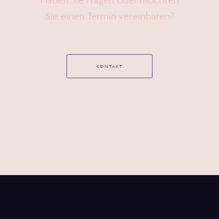
Haben Sie Fragen oder möchten
Sie einen Termin vereinbaren?
Wir sind für Sie da – Unser Team steht Ihnen gerne zur
Verfügung.
KONTAKT