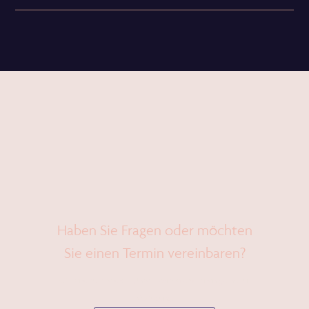
Haben Sie Fragen oder möchten
Sie einen Termin vereinbaren?
Wir sind für Sie da – Unser Team steht Ihnen gerne zur
Verfügung.