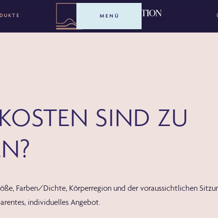
ODUKTE
MENÜ
KOSTEN SIND ZU
EN?
röße
,
Farben/Dichte
,
Körperregion
und der
voraussichtlichen Sitzu
arentes, individuelles Angebot
.